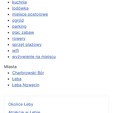
kuchnia
lodówka
miejsce postojowe
ogród
parking
plac zabaw
rowery
sprzęt plażowy
wifi
wyżywienie na miejscu
Miasta
Charbrowski Bór
Łeba
Łeba Nowęcin
Okolice Łeby
Atrakcje w Łebie