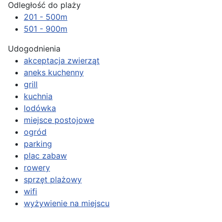
Odległość do plaży
201 - 500m
501 - 900m
Udogodnienia
akceptacja zwierząt
aneks kuchenny
grill
kuchnia
lodówka
miejsce postojowe
ogród
parking
plac zabaw
rowery
sprzęt plażowy
wifi
wyżywienie na miejscu