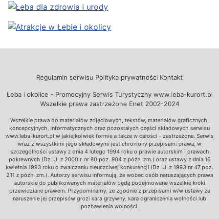
Regulamin serwisu
Polityka prywatności
Kontakt
Łeba i okolice - Promocyjny Serwis Turystyczny www.leba-kurort.pl
Wszelkie prawa zastrzeżone Enet 2002-2024
Wszelkie prawa do materiałów zdjęciowych, tekstów, materiałów graficznych,
koncepcyjnych, informatycznych oraz pozostałych części składowych serwisu
www.leba-kurort.pl w jakiejkolwiek formie a także w całości - zastrzeżone. Serwis
wraz z wszystkimi jego składowymi jest chroniony przepisami prawa, w
szczególności ustawy z dnia 4 lutego 1994 roku o prawie autorskim i prawach
pokrewnych (Dz. U. z 2000 r. nr 80 poz. 904 z późn. zm.) oraz ustawy z dnia 16
kwietnia 1993 roku o zwalczaniu nieuczciwej konkurencji (Dz. U. z 1993 nr 47 poz.
211 z późn. zm.). Autorzy serwisu informują, że wobec osób naruszających prawa
autorskie do publikowanych materiałów będą podejmowane wszelkie kroki
przewidziane prawem. Przypominamy, że zgodnie z przepisami w/w ustawy za
naruszenie jej przepisów grozi kara grzywny, kara ograniczenia wolności lub
pozbawienia wolności.