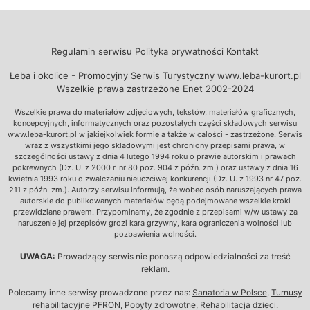
Regulamin serwisu
Polityka prywatności
Kontakt
Łeba i okolice - Promocyjny Serwis Turystyczny www.leba-kurort.pl
Wszelkie prawa zastrzeżone Enet 2002-2024
Wszelkie prawa do materiałów zdjęciowych, tekstów, materiałów graficznych,
koncepcyjnych, informatycznych oraz pozostałych części składowych serwisu
www.leba-kurort.pl w jakiejkolwiek formie a także w całości - zastrzeżone. Serwis
wraz z wszystkimi jego składowymi jest chroniony przepisami prawa, w
szczególności ustawy z dnia 4 lutego 1994 roku o prawie autorskim i prawach
pokrewnych (Dz. U. z 2000 r. nr 80 poz. 904 z późn. zm.) oraz ustawy z dnia 16
kwietnia 1993 roku o zwalczaniu nieuczciwej konkurencji (Dz. U. z 1993 nr 47 poz.
211 z późn. zm.). Autorzy serwisu informują, że wobec osób naruszających prawa
autorskie do publikowanych materiałów będą podejmowane wszelkie kroki
przewidziane prawem. Przypominamy, że zgodnie z przepisami w/w ustawy za
naruszenie jej przepisów grozi kara grzywny, kara ograniczenia wolności lub
pozbawienia wolności.
UWAGA:
Prowadzący serwis nie ponoszą odpowiedzialności za treść
reklam.
Polecamy inne serwisy prowadzone przez nas:
Sanatoria w Polsce
,
Turnusy
rehabilitacyjne PFRON
,
Pobyty zdrowotne
,
Rehabilitacja dzieci
.