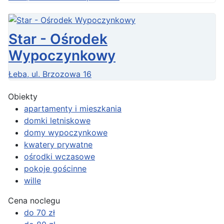
Star - Ośrodek
Wypoczynkowy
Łeba, ul. Brzozowa 16
Obiekty
apartamenty i mieszkania
domki letniskowe
domy wypoczynkowe
kwatery prywatne
ośrodki wczasowe
pokoje gościnne
wille
Cena noclegu
do 70 zł