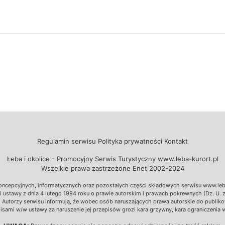
Regulamin serwisu
Polityka prywatności
Kontakt
Łeba i okolice - Promocyjny Serwis Turystyczny www.leba-kurort.pl
Wszelkie prawa zastrzeżone Enet 2002-2024
ncepcyjnych, informatycznych oraz pozostałych części składowych serwisu www.leba-k
ustawy z dnia 4 lutego 1994 roku o prawie autorskim i prawach pokrewnych (Dz. U. z 2
zm.). Autorzy serwisu informują, że wobec osób naruszających prawa autorskie do pub
sami w/w ustawy za naruszenie jej przepisów grozi kara grzywny, kara ograniczenia 