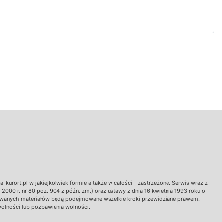
urort.pl w jakiejkolwiek formie a także w całości - zastrzeżone. Serwis wraz z
000 r. nr 80 poz. 904 z późn. zm.) oraz ustawy z dnia 16 kwietnia 1993 roku o
likowanych materiałów będą podejmowane wszelkie kroki przewidziane prawem.
wolności lub pozbawienia wolności.