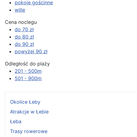
pokoje gościnne
wille
Cena noclegu
do 70 zł
do 80 zł
do 90 zł
powyżej 90 zł
Odległość do plaży
201 - 500m
501 - 900m
Okolice Łeby
Atrakcje w Łebie
Łeba
Trasy rowerowe