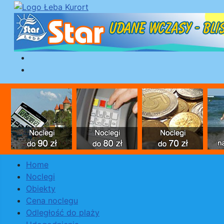
Home
Noclegi
Obiekty
Cena noclegu
Odległość do plaży