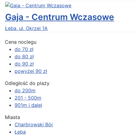
Gaja - Centrum Wczasowe
Łeba, ul. Okrzei 1A
Cena noclegu
do 70 zł
do 80 zł
do 90 zł
powyżej 90 zł
Odległość do plaży
do 200m
201 - 500m
901m i dalej
Miasta
Charbrowski Bór
Łeba