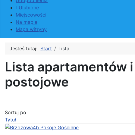
Udogodnienia
Ulubione
Miejscowości
Na mapie
Mapa witryny
Jesteś tutaj:
Start
Lista
Lista apartamentów 
postojowe
Sortuj po
Tytuł