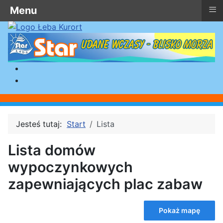
≡
Menu
Jesteś tutaj:
Start
Lista
Lista domów
wypoczynkowych
zapewniających plac zabaw
Pokaż mapę