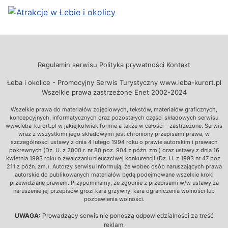
Regulamin serwisu
Polityka prywatności
Kontakt
Łeba i okolice - Promocyjny Serwis Turystyczny www.leba-kurort.pl
Wszelkie prawa zastrzeżone Enet 2002-2024
Wszelkie prawa do materiałów zdjęciowych, tekstów, materiałów graficznych,
koncepcyjnych, informatycznych oraz pozostałych części składowych serwisu
www.leba-kurort.pl w jakiejkolwiek formie a także w całości - zastrzeżone. Serwis
wraz z wszystkimi jego składowymi jest chroniony przepisami prawa, w
szczególności ustawy z dnia 4 lutego 1994 roku o prawie autorskim i prawach
pokrewnych (Dz. U. z 2000 r. nr 80 poz. 904 z późn. zm.) oraz ustawy z dnia 16
kwietnia 1993 roku o zwalczaniu nieuczciwej konkurencji (Dz. U. z 1993 nr 47 poz.
211 z późn. zm.). Autorzy serwisu informują, że wobec osób naruszających prawa
autorskie do publikowanych materiałów będą podejmowane wszelkie kroki
przewidziane prawem. Przypominamy, że zgodnie z przepisami w/w ustawy za
naruszenie jej przepisów grozi kara grzywny, kara ograniczenia wolności lub
pozbawienia wolności.
UWAGA:
Prowadzący serwis nie ponoszą odpowiedzialności za treść
reklam.