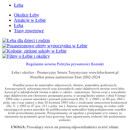
Łeba
Okolice Łeby
Atrakcje w Łebie
Łeba
Trasy rowerowe
Regulamin serwisu
Polityka prywatności
Kontakt
Łeba i okolice - Promocyjny Serwis Turystyczny www.leba-kurort.pl
Wszelkie prawa zastrzeżone Enet 2002-2024
Wszelkie prawa do materiałów zdjęciowych, tekstów, materiałów graficznych,
koncepcyjnych, informatycznych oraz pozostałych części składowych serwisu www.leba-
kurort.pl w jakiejkolwiek formie a także w całości - zastrzeżone. Serwis wraz z wszystkimi
jego składowymi jest chroniony przepisami prawa, w szczególności ustawy z dnia 4 lutego
1994 roku o prawie autorskim i prawach pokrewnych (Dz. U. z 2000 r. nr 80 poz. 904 z
późn. zm.) oraz ustawy z dnia 16 kwietnia 1993 roku o zwalczaniu nieuczciwej konkurencji
(Dz. U. z 1993 nr 47 poz. 211 z późn. zm.). Autorzy serwisu informują, że wobec osób
naruszających prawa autorskie do publikowanych materiałów będą podejmowane wszelkie
kroki przewidziane prawem. Przypominamy, że zgodnie z przepisami w/w ustawy za
naruszenie jej przepisów grozi kara grzywny, kara ograniczenia wolności lub pozbawienia
wolności.
UWAGA:
Prowadzący serwis nie ponoszą odpowiedzialności za treść reklam.