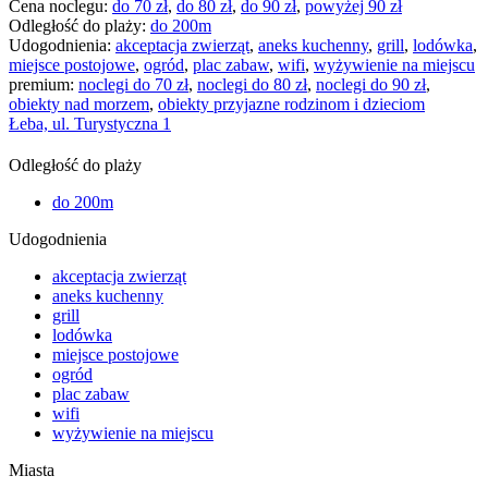
Cena noclegu:
do 70 zł
,
do 80 zł
,
do 90 zł
,
powyżej 90 zł
Odległość do plaży:
do 200m
Udogodnienia:
akceptacja zwierząt
,
aneks kuchenny
,
grill
,
lodówka
,
miejsce postojowe
,
ogród
,
plac zabaw
,
wifi
,
wyżywienie na miejscu
premium:
noclegi do 70 zł
,
noclegi do 80 zł
,
noclegi do 90 zł
,
obiekty nad morzem
,
obiekty przyjazne rodzinom i dzieciom
Łeba, ul. Turystyczna 1
Odległość do plaży
do 200m
Udogodnienia
akceptacja zwierząt
aneks kuchenny
grill
lodówka
miejsce postojowe
ogród
plac zabaw
wifi
wyżywienie na miejscu
Miasta