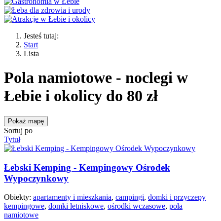
Jesteś tutaj:
Start
Lista
Pola namiotowe - noclegi w
Łebie i okolicy do 80 zł
Pokaż mapę
Sortuj po
Tytuł
Łebski Kemping - Kempingowy Ośrodek
Wypoczynkowy
Obiekty:
apartamenty i mieszkania
,
campingi
,
domki i przyczepy
kempingowe
,
domki letniskowe
,
ośrodki wczasowe
,
pola
namiotowe