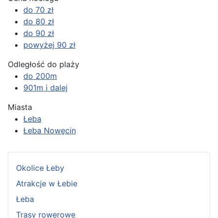
do 70 zł
do 80 zł
do 90 zł
powyżej 90 zł
Odległość do plaży
do 200m
901m i dalej
Miasta
Łeba
Łeba Nowęcin
Okolice Łeby
Atrakcje w Łebie
Łeba
Trasy rowerowe