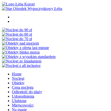
Home
Noclegi
Obiekty
Cena noclegu
Odległość do plaży
Udogodnienia
Ulubione
Miejscowości
Na mapie