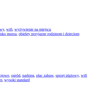
owy
,
wifi
,
wyżywienie na miejscu
lisko morza
,
obiekty przyjazne rodzinom i dzieciom
tojowe
,
ogród
,
parking
,
plac zabaw
,
sprzęt plażowy
,
wifi
om
,
wysoki standard