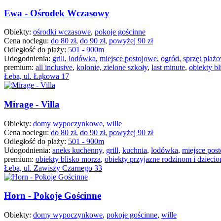
Ewa - Ośrodek Wczasowy
Obiekty:
ośrodki wczasowe
,
pokoje gościnne
Cena noclegu:
do 80 zł
,
do 90 zł
,
powyżej 90 zł
Odległość do plaży:
501 - 900m
Udogodnienia:
grill
,
lodówka
,
miejsce postojowe
,
ogród
,
sprzęt plaż
premium:
all inclusive
,
kolonie, zielone szkoły
,
last minute
,
obiekty b
Łeba, ul. Łąkowa 17
Mirage - Villa
Obiekty:
domy wypoczynkowe
,
wille
Cena noclegu:
do 80 zł
,
do 90 zł
,
powyżej 90 zł
Odległość do plaży:
501 - 900m
Udogodnienia:
aneks kuchenny
,
grill
,
kuchnia
,
lodówka
,
miejsce pos
premium:
obiekty blisko morza
,
obiekty przyjazne rodzinom i dzieci
Łeba, ul. Zawiszy Czarnego 33
Horn - Pokoje Gościnne
Obiekty:
domy wypoczynkowe
,
pokoje gościnne
,
wille