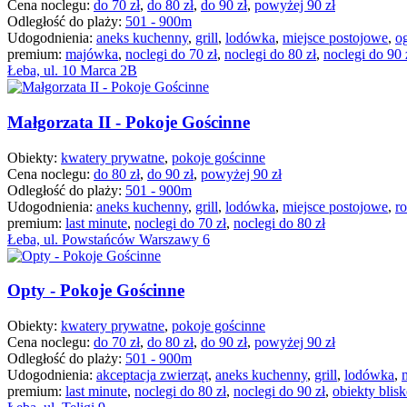
Cena noclegu:
do 70 zł
,
do 80 zł
,
do 90 zł
,
powyżej 90 zł
Odległość do plaży:
501 - 900m
Udogodnienia:
aneks kuchenny
,
grill
,
lodówka
,
miejsce postojowe
,
o
premium:
majówka
,
noclegi do 70 zł
,
noclegi do 80 zł
,
noclegi do 90 
Łeba, ul. 10 Marca 2B
Małgorzata II - Pokoje Gościnne
Obiekty:
kwatery prywatne
,
pokoje gościnne
Cena noclegu:
do 80 zł
,
do 90 zł
,
powyżej 90 zł
Odległość do plaży:
501 - 900m
Udogodnienia:
aneks kuchenny
,
grill
,
lodówka
,
miejsce postojowe
,
r
premium:
last minute
,
noclegi do 70 zł
,
noclegi do 80 zł
Łeba, ul. Powstańców Warszawy 6
Opty - Pokoje Gościnne
Obiekty:
kwatery prywatne
,
pokoje gościnne
Cena noclegu:
do 70 zł
,
do 80 zł
,
do 90 zł
,
powyżej 90 zł
Odległość do plaży:
501 - 900m
Udogodnienia:
akceptacja zwierząt
,
aneks kuchenny
,
grill
,
lodówka
,
premium:
last minute
,
noclegi do 80 zł
,
noclegi do 90 zł
,
obiekty blis