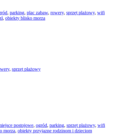
gród
,
parking
,
plac zabaw
,
rowery
,
sprzęt plażowy
,
wifi
zł
,
obiekty blisko morza
owery
,
sprzęt plażowy
miejsce postojowe
,
ogród
,
parking
,
sprzęt plażowy
,
wifi
ko morza
,
obiekty przyjazne rodzinom i dzieciom