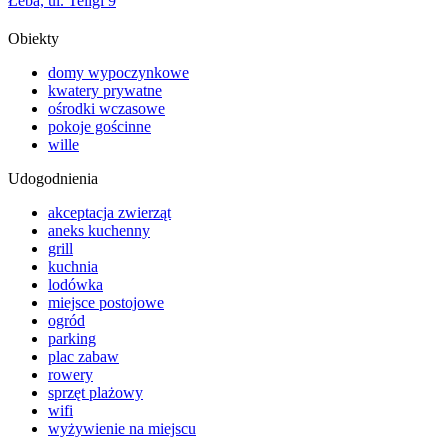
Łeba, ul. Teligi 9
Obiekty
domy wypoczynkowe
kwatery prywatne
ośrodki wczasowe
pokoje gościnne
wille
Udogodnienia
akceptacja zwierząt
aneks kuchenny
grill
kuchnia
lodówka
miejsce postojowe
ogród
parking
plac zabaw
rowery
sprzęt plażowy
wifi
wyżywienie na miejscu