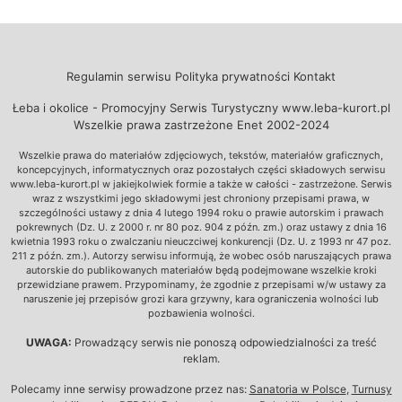
Regulamin serwisu
Polityka prywatności
Kontakt
Łeba i okolice - Promocyjny Serwis Turystyczny www.leba-kurort.pl
Wszelkie prawa zastrzeżone Enet 2002-2024
Wszelkie prawa do materiałów zdjęciowych, tekstów, materiałów graficznych,
koncepcyjnych, informatycznych oraz pozostałych części składowych serwisu
www.leba-kurort.pl w jakiejkolwiek formie a także w całości - zastrzeżone. Serwis
wraz z wszystkimi jego składowymi jest chroniony przepisami prawa, w
szczególności ustawy z dnia 4 lutego 1994 roku o prawie autorskim i prawach
pokrewnych (Dz. U. z 2000 r. nr 80 poz. 904 z późn. zm.) oraz ustawy z dnia 16
kwietnia 1993 roku o zwalczaniu nieuczciwej konkurencji (Dz. U. z 1993 nr 47 poz.
211 z późn. zm.). Autorzy serwisu informują, że wobec osób naruszających prawa
autorskie do publikowanych materiałów będą podejmowane wszelkie kroki
przewidziane prawem. Przypominamy, że zgodnie z przepisami w/w ustawy za
naruszenie jej przepisów grozi kara grzywny, kara ograniczenia wolności lub
pozbawienia wolności.
UWAGA:
Prowadzący serwis nie ponoszą odpowiedzialności za treść
reklam.
Polecamy inne serwisy prowadzone przez nas:
Sanatoria w Polsce
,
Turnusy