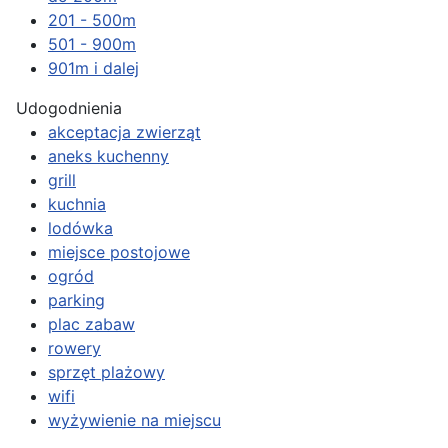
201 - 500m
501 - 900m
901m i dalej
Udogodnienia
akceptacja zwierząt
aneks kuchenny
grill
kuchnia
lodówka
miejsce postojowe
ogród
parking
plac zabaw
rowery
sprzęt plażowy
wifi
wyżywienie na miejscu