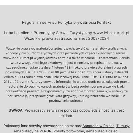
Regulamin serwisu
Polityka prywatności
Kontakt
Łeba i okolice - Promocyjny Serwis Turystyczny www.leba-kurort.pl
Wszelkie prawa zastrzeżone Enet 2002-2024
Wszelkie prawa do materiałów zdjęciowych, tekstów, materiałów graficznych,
koncepcyjnych, informatycznych oraz pozostałych części składowych serwisu
www.leba-kurort.pl w jakiejkolwiek formie a także w całości - zastrzeżone. Serwis
wraz z wszystkimi jego składowymi jest chroniony przepisami prawa, w
szczególności ustawy z dnia 4 lutego 1994 roku o prawie autorskim i prawach
pokrewnych (Dz. U. z 2000 r. nr 80 poz. 904 z późn. zm.) oraz ustawy z dnia 16
kwietnia 1993 roku o zwalczaniu nieuczciwej konkurencji (Dz. U. z 1993 nr 47 poz.
211 z późn. zm.). Autorzy serwisu informują, że wobec osób naruszających prawa
autorskie do publikowanych materiałów będą podejmowane wszelkie kroki
przewidziane prawem. Przypominamy, że zgodnie z przepisami w/w ustawy za
naruszenie jej przepisów grozi kara grzywny, kara ograniczenia wolności lub
pozbawienia wolności.
UWAGA:
Prowadzący serwis nie ponoszą odpowiedzialności za treść
reklam.
Polecamy inne serwisy prowadzone przez nas:
Sanatoria w Polsce
,
Turnusy
rehabilitacyjne PFRON
,
Pobyty zdrowotne
,
Rehabilitacja dzieci
.