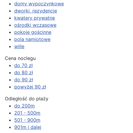
domy wypoczynkowe
dworki, rezydencje
kwatery prywatne
ośrodki wczasowe
pokoje gościnne
pola namiotowe
wille
Cena noclegu
do 70 zł
do 80 zł
do 90 zł
powyżej 90 zł
Odległość do plaży
do 200m
201 - 500m
501 - 900m
901m i dalej