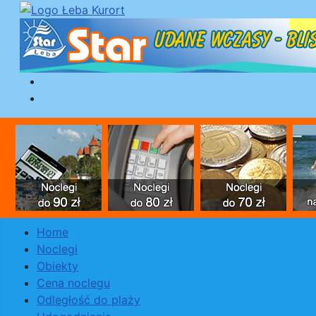
Home
Noclegi
Obiekty
Cena noclegu
Odległość do plaży