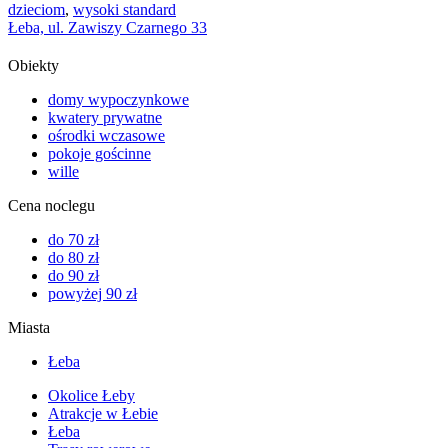
dzieciom
,
wysoki standard
Łeba, ul. Zawiszy Czarnego 33
Obiekty
domy wypoczynkowe
kwatery prywatne
ośrodki wczasowe
pokoje gościnne
wille
Cena noclegu
do 70 zł
do 80 zł
do 90 zł
powyżej 90 zł
Miasta
Łeba
Okolice Łeby
Atrakcje w Łebie
Łeba