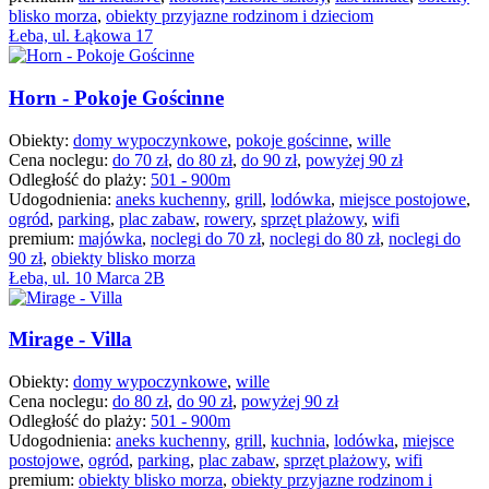
blisko morza
,
obiekty przyjazne rodzinom i dzieciom
Łeba, ul. Łąkowa 17
Horn - Pokoje Gościnne
Obiekty:
domy wypoczynkowe
,
pokoje gościnne
,
wille
Cena noclegu:
do 70 zł
,
do 80 zł
,
do 90 zł
,
powyżej 90 zł
Odległość do plaży:
501 - 900m
Udogodnienia:
aneks kuchenny
,
grill
,
lodówka
,
miejsce postojowe
,
ogród
,
parking
,
plac zabaw
,
rowery
,
sprzęt plażowy
,
wifi
premium:
majówka
,
noclegi do 70 zł
,
noclegi do 80 zł
,
noclegi do
90 zł
,
obiekty blisko morza
Łeba, ul. 10 Marca 2B
Mirage - Villa
Obiekty:
domy wypoczynkowe
,
wille
Cena noclegu:
do 80 zł
,
do 90 zł
,
powyżej 90 zł
Odległość do plaży:
501 - 900m
Udogodnienia:
aneks kuchenny
,
grill
,
kuchnia
,
lodówka
,
miejsce
postojowe
,
ogród
,
parking
,
plac zabaw
,
sprzęt plażowy
,
wifi
premium:
obiekty blisko morza
,
obiekty przyjazne rodzinom i