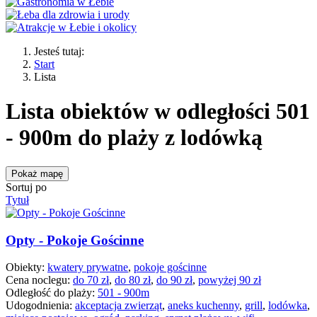
Jesteś tutaj:
Start
Lista
Lista obiektów w odległości 501
- 900m do plaży z lodówką
Pokaż mapę
Sortuj po
Tytuł
Opty - Pokoje Gościnne
Obiekty:
kwatery prywatne
,
pokoje gościnne
Cena noclegu:
do 70 zł
,
do 80 zł
,
do 90 zł
,
powyżej 90 zł
Odległość do plaży:
501 - 900m
Udogodnienia:
akceptacja zwierząt
,
aneks kuchenny
,
grill
,
lodówka
,