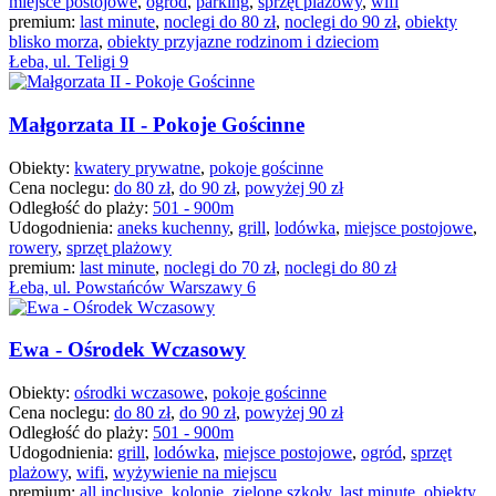
miejsce postojowe
,
ogród
,
parking
,
sprzęt plażowy
,
wifi
premium:
last minute
,
noclegi do 80 zł
,
noclegi do 90 zł
,
obiekty
blisko morza
,
obiekty przyjazne rodzinom i dzieciom
Łeba, ul. Teligi 9
Małgorzata II - Pokoje Gościnne
Obiekty:
kwatery prywatne
,
pokoje gościnne
Cena noclegu:
do 80 zł
,
do 90 zł
,
powyżej 90 zł
Odległość do plaży:
501 - 900m
Udogodnienia:
aneks kuchenny
,
grill
,
lodówka
,
miejsce postojowe
,
rowery
,
sprzęt plażowy
premium:
last minute
,
noclegi do 70 zł
,
noclegi do 80 zł
Łeba, ul. Powstańców Warszawy 6
Ewa - Ośrodek Wczasowy
Obiekty:
ośrodki wczasowe
,
pokoje gościnne
Cena noclegu:
do 80 zł
,
do 90 zł
,
powyżej 90 zł
Odległość do plaży:
501 - 900m
Udogodnienia:
grill
,
lodówka
,
miejsce postojowe
,
ogród
,
sprzęt
plażowy
,
wifi
,
wyżywienie na miejscu
premium:
all inclusive
,
kolonie, zielone szkoły
,
last minute
,
obiekty