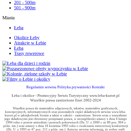
201 - 500m
501 - 900m
Miasta
Łeba
Okolice Łeby
Atrakcje w Łebie
Łeba
Trasy rowerowe
Regulamin serwisu
Polityka prywatności
Kontakt
Łeba i okolice - Promocyjny Serwis Turystyczny www.leba-kurort.pl
Wszelkie prawa zastrzeżone Enet 2002-2024
Wszelkie prawa do materiałów zdjęciowych, tekstów, materiałów graficznych,
koncepcyjnych, informatycznych oraz pozostałych części składowych serwisu www.leba-
kurort.pl w jakiejkolwiek formie a także w całości - zastrzeżone. Serwis wraz z wszystkimi
jego składowymi jest chroniony przepisami prawa, w szczególności ustawy z dnia 4 lutego
1994 roku o prawie autorskim i prawach pokrewnych (Dz. U. z 2000 r. nr 80 poz. 904 z
późn. zm.) oraz ustawy z dnia 16 kwietnia 1993 roku o zwalczaniu nieuczciwej konkurencji
(Dz. U. z 1993 nr 47 poz. 211 z późn. zm.). Autorzy serwisu informują, że wobec osób