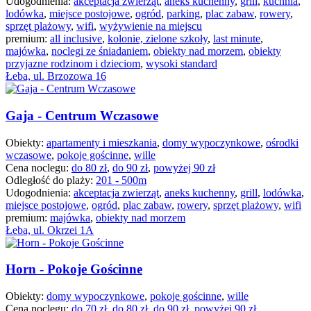
Udogodnienia:
akceptacja zwierząt
,
aneks kuchenny
,
grill
,
kuchnia
,
lodówka
,
miejsce postojowe
,
ogród
,
parking
,
plac zabaw
,
rowery
,
sprzęt plażowy
,
wifi
,
wyżywienie na miejscu
premium:
all inclusive
,
kolonie, zielone szkoły
,
last minute
,
majówka
,
noclegi ze śniadaniem
,
obiekty nad morzem
,
obiekty
przyjazne rodzinom i dzieciom
,
wysoki standard
Łeba, ul. Brzozowa 16
Gaja - Centrum Wczasowe
Obiekty:
apartamenty i mieszkania
,
domy wypoczynkowe
,
ośrodki
wczasowe
,
pokoje gościnne
,
wille
Cena noclegu:
do 80 zł
,
do 90 zł
,
powyżej 90 zł
Odległość do plaży:
201 - 500m
Udogodnienia:
akceptacja zwierząt
,
aneks kuchenny
,
grill
,
lodówka
,
miejsce postojowe
,
ogród
,
plac zabaw
,
rowery
,
sprzęt plażowy
,
wifi
premium:
majówka
,
obiekty nad morzem
Łeba, ul. Okrzei 1A
Horn - Pokoje Gościnne
Obiekty:
domy wypoczynkowe
,
pokoje gościnne
,
wille
Cena noclegu:
do 70 zł
,
do 80 zł
,
do 90 zł
,
powyżej 90 zł