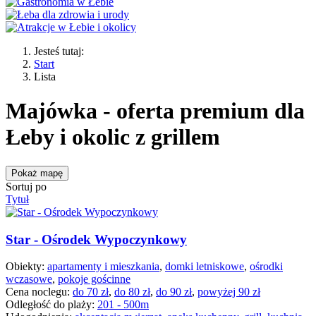
Jesteś tutaj:
Start
Lista
Majówka - oferta premium dla
Łeby i okolic z grillem
Pokaż mapę
Sortuj po
Tytuł
Star - Ośrodek Wypoczynkowy
Obiekty:
apartamenty i mieszkania
,
domki letniskowe
,
ośrodki
wczasowe
,
pokoje gościnne
Cena noclegu:
do 70 zł
,
do 80 zł
,
do 90 zł
,
powyżej 90 zł
Odległość do plaży:
201 - 500m